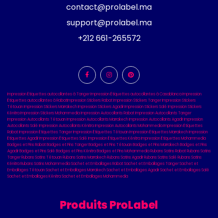
contact@prolabel.ma
support@prolabel.ma
+212 661-265572
Impression Étiquettes autocollantes à Tanger
Impression Étiquettes autocollantes à Casablanca
Impression
Étiquettes autocollantes à Rabat
Impression Stickers Rabat
Impression Stickers Tanger
Impression Stickers
Tétouan
Impression Stickers Marrakech
Impression Stickers Agadir
Impression Stickers Salé
Impression Stickers
Kénitra
Impression Stickers Mohammedia
Impression Autocollants Rabat
Impression Autocollants Tanger
Impression Autocollants Tétouan
Impression Autocollants Marrakech
Impression Autocollants Agadir
Impression
Autocollants Salé
Impression Autocollants Kénitra
Impression Autocollants Mohammedia
Impression Étiquettes
Rabat
Impression Étiquettes Tanger
Impression Étiquettes Tétouan
Impression Étiquettes Marrakech
Impression
Étiquettes Agadir
Impression Étiquettes Salé
Impression Étiquettes Kénitra
Impression Étiquettes Mohammedia
Badges et Pins Rabat
Badges et Pins Tanger
Badges et Pins Tétouan
Badges et Pins Marrakech
Badges et Pins
Agadir
Badges et Pins Salé
Badges et Pins Kénitra
Badges et Pins Mohammedia
Rubans Satins Rabat
Rubans Satins
Tanger
Rubans Satins Tétouan
Rubans Satins Marrakech
Rubans Satins Agadir
Rubans Satins Salé
Rubans Satins
Kénitra
Rubans Satins Mohammedia
Sachet et Emballages Rabat
Sachet et Emballages Tanger
Sachet et
Emballages Tétouan
Sachet et Emballages Marrakech
Sachet et Emballages Agadir
Sachet et Emballages Salé
Sachet et Emballages Kénitra
Sachet et Emballages Mohammedia
Produits ProLabel