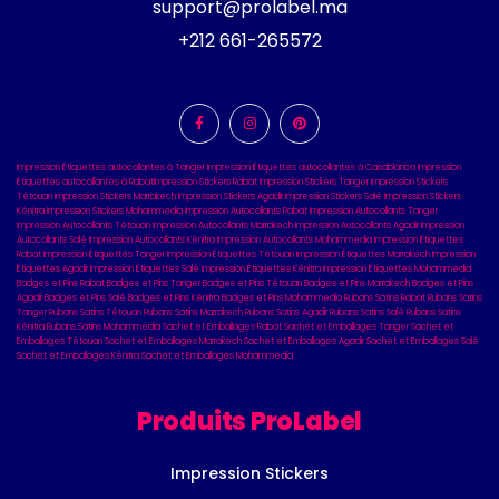
support@prolabel.ma
+212 661-265572
Impression Étiquettes autocollantes à Tanger
Impression Étiquettes autocollantes à Casablanca
Impression
Étiquettes autocollantes à Rabat
Impression Stickers Rabat
Impression Stickers Tanger
Impression Stickers
Tétouan
Impression Stickers Marrakech
Impression Stickers Agadir
Impression Stickers Salé
Impression Stickers
Kénitra
Impression Stickers Mohammedia
Impression Autocollants Rabat
Impression Autocollants Tanger
Impression Autocollants Tétouan
Impression Autocollants Marrakech
Impression Autocollants Agadir
Impression
Autocollants Salé
Impression Autocollants Kénitra
Impression Autocollants Mohammedia
Impression Étiquettes
Rabat
Impression Étiquettes Tanger
Impression Étiquettes Tétouan
Impression Étiquettes Marrakech
Impression
Étiquettes Agadir
Impression Étiquettes Salé
Impression Étiquettes Kénitra
Impression Étiquettes Mohammedia
Badges et Pins Rabat
Badges et Pins Tanger
Badges et Pins Tétouan
Badges et Pins Marrakech
Badges et Pins
Agadir
Badges et Pins Salé
Badges et Pins Kénitra
Badges et Pins Mohammedia
Rubans Satins Rabat
Rubans Satins
Tanger
Rubans Satins Tétouan
Rubans Satins Marrakech
Rubans Satins Agadir
Rubans Satins Salé
Rubans Satins
Kénitra
Rubans Satins Mohammedia
Sachet et Emballages Rabat
Sachet et Emballages Tanger
Sachet et
Emballages Tétouan
Sachet et Emballages Marrakech
Sachet et Emballages Agadir
Sachet et Emballages Salé
Sachet et Emballages Kénitra
Sachet et Emballages Mohammedia
Produits ProLabel
Impression Stickers