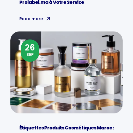
Prolabel.ma à Votre Service
Read more
26
SEP
Étiquettes Produits Cosmétiques Maroc :