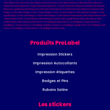
Autocollants Salé
Impression Autocollants Kénitra
Impression Autocollants Mohammedia
Impression Étiquettes
Rabat
Impression Étiquettes Tanger
Impression Étiquettes Tétouan
Impression Étiquettes Marrakech
Impression
Étiquettes Agadir
Impression Étiquettes Salé
Impression Étiquettes Kénitra
Impression Étiquettes Mohammedia
Badges et Pins Rabat
Badges et Pins Tanger
Badges et Pins Tétouan
Badges et Pins Marrakech
Badges et Pins
Agadir
Badges et Pins Salé
Badges et Pins Kénitra
Badges et Pins Mohammedia
Rubans Satins Rabat
Rubans Satins
Tanger
Rubans Satins Tétouan
Rubans Satins Marrakech
Rubans Satins Agadir
Rubans Satins Salé
Rubans Satins
Kénitra
Rubans Satins Mohammedia
Sachet et Emballages Rabat
Sachet et Emballages Tanger
Sachet et
Emballages Tétouan
Sachet et Emballages Marrakech
Sachet et Emballages Agadir
Sachet et Emballages Salé
Sachet et Emballages Kénitra
Sachet et Emballages Mohammedia
Produits ProLabel
Impression Stickers
Impression Autocollants
Impression étiquettes
Badges et Pins
Rubans Satins
Les stickers