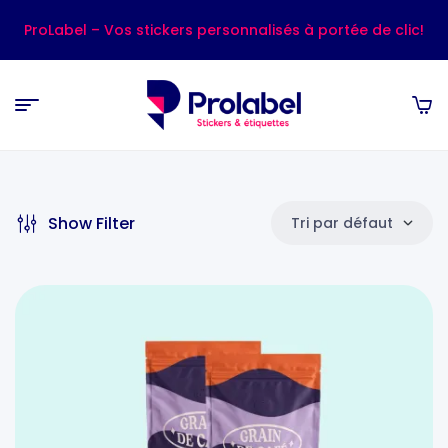
ProLabel – Vos stickers personnalisés à portée de clic!
Show Filter
Tri par défaut