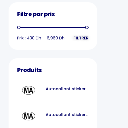
Filtre par prix
Prix :
430 Dh
—
6,960 Dh
FILTRER
Produits
Autocollant sticker
voiture MA
Autocollant sticker
code pays voiture
maroc MA