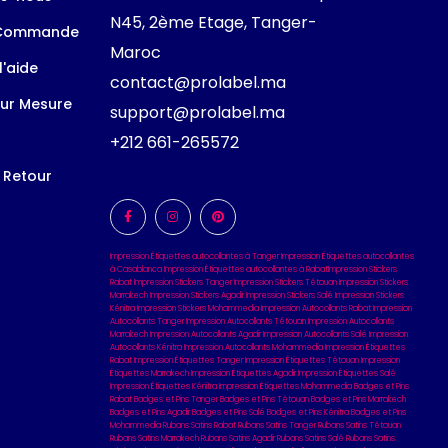
N45, 2ème Etage, Tanger-
 Commande
Maroc
l'aide
contact@prolabel.ma
ur Mesure
support@prolabel.ma
+212 661-265572
t Retour
Impression Étiquettes autocollantes à Tanger
Impression Étiquettes autocollantes
à Casablanca
Impression Étiquettes autocollantes à Rabat
Impression Stickers
Rabat
Impression Stickers Tanger
Impression Stickers Tétouan
Impression Stickers
Marrakech
Impression Stickers Agadir
Impression Stickers Salé
Impression Stickers
Kénitra
Impression Stickers Mohammedia
Impression Autocollants Rabat
Impression
Autocollants Tanger
Impression Autocollants Tétouan
Impression Autocollants
Marrakech
Impression Autocollants Agadir
Impression Autocollants Salé
Impression
Autocollants Kénitra
Impression Autocollants Mohammedia
Impression Étiquettes
Rabat
Impression Étiquettes Tanger
Impression Étiquettes Tétouan
Impression
Étiquettes Marrakech
Impression Étiquettes Agadir
Impression Étiquettes Salé
Impression Étiquettes Kénitra
Impression Étiquettes Mohammedia
Badges et Pins
Rabat
Badges et Pins Tanger
Badges et Pins Tétouan
Badges et Pins Marrakech
Badges et Pins Agadir
Badges et Pins Salé
Badges et Pins Kénitra
Badges et Pins
Mohammedia
Rubans Satins Rabat
Rubans Satins Tanger
Rubans Satins Tétouan
Rubans Satins Marrakech
Rubans Satins Agadir
Rubans Satins Salé
Rubans Satins