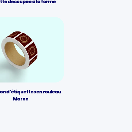
tte découpée à la forme
on d’étiquettes en rouleau
Maroc