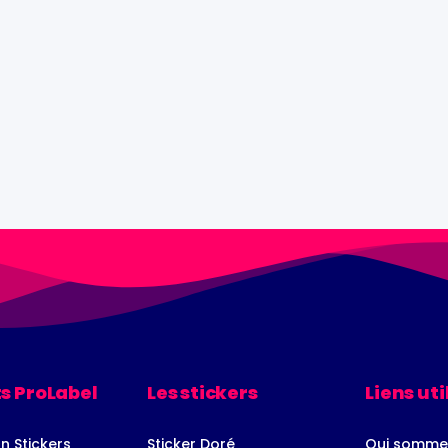
s ProLabel
Les stickers
Liens uti
n Stickers
Sticker Doré
Qui somme