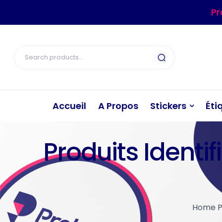
Pr
Accueil
A Propos
Stickers
Éti
Produits Identi
Home 