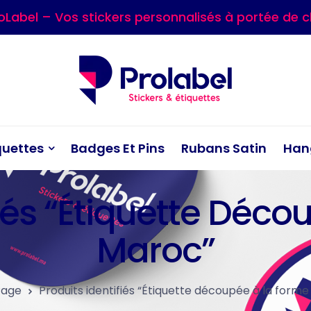
oLabel – Vos stickers personnalisés à portée de cl
quettes
Badges Et Pins
Rubans Satin
Han
fiés “Étiquette Déc
Maroc”
Page
Produits identifiés “Étiquette découpée à la form