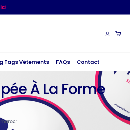
ic!
g Tags Vêtements
FAQs
Contact
oupée À La Forme
e maroc”