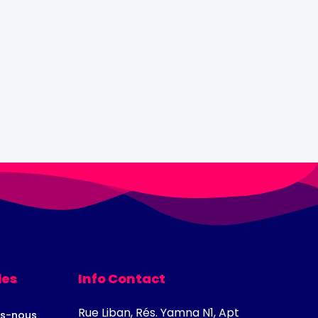
les
Info Contact
Rue Liban, Rés. Yamna N1, Apt
s-nous