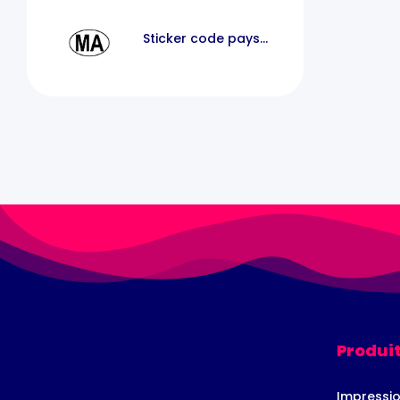
Sticker code pays
voiture maroc MA
Produit
Impressio