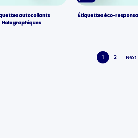
iquettes autocollants
Étiquettes éco-respons
Holographiques
1
2
Next