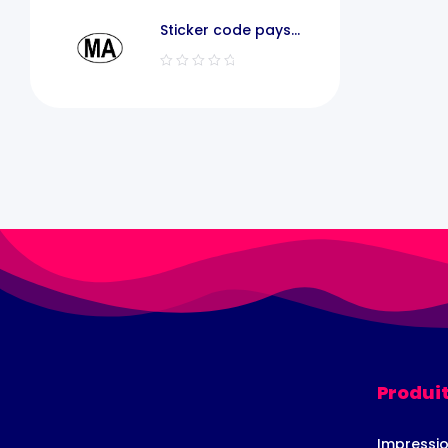
Sticker code pays
voiture maroc MA
Produit
Impressio