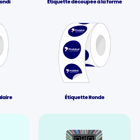
rondi
Étiquette découpée à la forme
laire
Étiquette Ronde