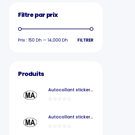
Filtre par prix
Prix :
150 Dh
—
14,000 Dh
FILTRER
Produits
Autocollant sticker
voiture MA
Autocollant sticker
code pays voiture
maroc MA