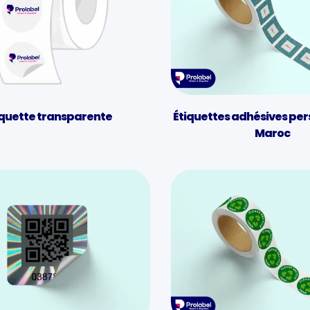
iquette transparente
Étiquettes adhésives per
Maroc