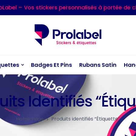
oLabel – Vos stickers personnalisés à portée de cl
quettes
Badges Et Pins
Rubans Satin
Han
its Identifiés “Étiq
Home Page
Produits identifiés “Étiquette”