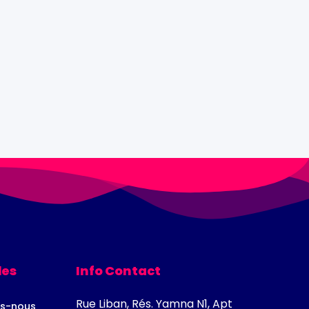
les
Info Contact
Rue Liban, Rés. Yamna N1, Apt
s-nous