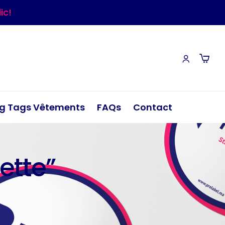
ic!
g Tags Vêtements
FAQs
Contact
uette”