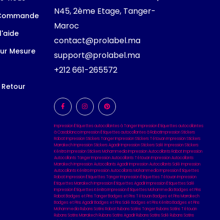
N45, 2ème Etage, Tanger-
 Commande
Maroc
l'aide
contact@prolabel.ma
ur Mesure
support@prolabel.ma
+212 661-265572
t Retour
Impression Étiquettes autocollantes à Tanger
Impression Étiquettes autocollantes
à Casablanca
Impression Étiquettes autocollantes à Rabat
Impression Stickers
Rabat
Impression Stickers Tanger
Impression Stickers Tétouan
Impression Stickers
Marrakech
Impression Stickers Agadir
Impression Stickers Salé
Impression Stickers
Kénitra
Impression Stickers Mohammedia
Impression Autocollants Rabat
Impression
Autocollants Tanger
Impression Autocollants Tétouan
Impression Autocollants
Marrakech
Impression Autocollants Agadir
Impression Autocollants Salé
Impression
Autocollants Kénitra
Impression Autocollants Mohammedia
Impression Étiquettes
Rabat
Impression Étiquettes Tanger
Impression Étiquettes Tétouan
Impression
Étiquettes Marrakech
Impression Étiquettes Agadir
Impression Étiquettes Salé
Impression Étiquettes Kénitra
Impression Étiquettes Mohammedia
Badges et Pins
Rabat
Badges et Pins Tanger
Badges et Pins Tétouan
Badges et Pins Marrakech
Badges et Pins Agadir
Badges et Pins Salé
Badges et Pins Kénitra
Badges et Pins
Mohammedia
Rubans Satins Rabat
Rubans Satins Tanger
Rubans Satins Tétouan
Rubans Satins Marrakech
Rubans Satins Agadir
Rubans Satins Salé
Rubans Satins