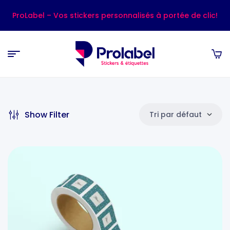
ProLabel – Vos stickers personnalisés à portée de clic!
Show Filter
Tri par défaut