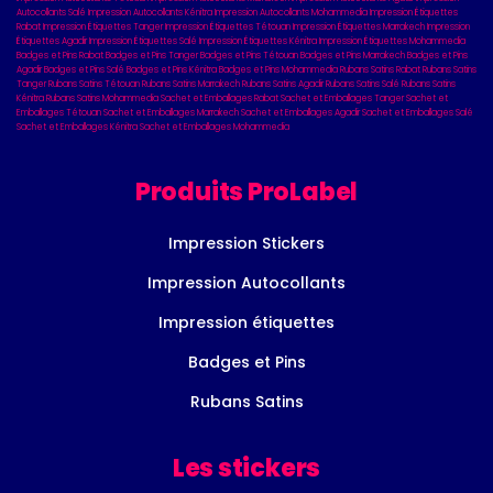
Autocollants Salé
Impression Autocollants Kénitra
Impression Autocollants Mohammedia
Impression Étiquettes
Rabat
Impression Étiquettes Tanger
Impression Étiquettes Tétouan
Impression Étiquettes Marrakech
Impression
Étiquettes Agadir
Impression Étiquettes Salé
Impression Étiquettes Kénitra
Impression Étiquettes Mohammedia
Badges et Pins Rabat
Badges et Pins Tanger
Badges et Pins Tétouan
Badges et Pins Marrakech
Badges et Pins
Agadir
Badges et Pins Salé
Badges et Pins Kénitra
Badges et Pins Mohammedia
Rubans Satins Rabat
Rubans Satins
Tanger
Rubans Satins Tétouan
Rubans Satins Marrakech
Rubans Satins Agadir
Rubans Satins Salé
Rubans Satins
Kénitra
Rubans Satins Mohammedia
Sachet et Emballages Rabat
Sachet et Emballages Tanger
Sachet et
Emballages Tétouan
Sachet et Emballages Marrakech
Sachet et Emballages Agadir
Sachet et Emballages Salé
Sachet et Emballages Kénitra
Sachet et Emballages Mohammedia
Produits ProLabel
Impression Stickers
Impression Autocollants
Impression étiquettes
Badges et Pins
Rubans Satins
Les stickers