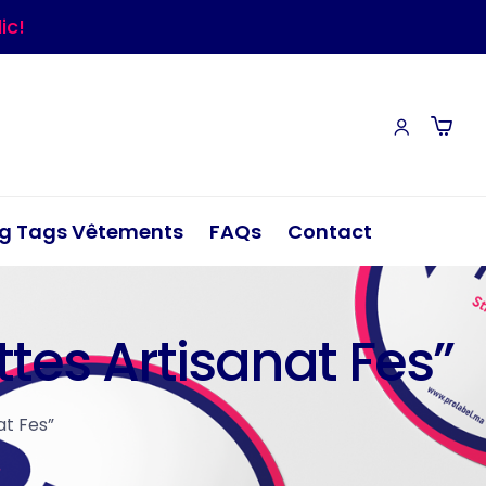
ic!
g Tags Vêtements
FAQs
Contact
ttes Artisanat Fes”
at Fes”