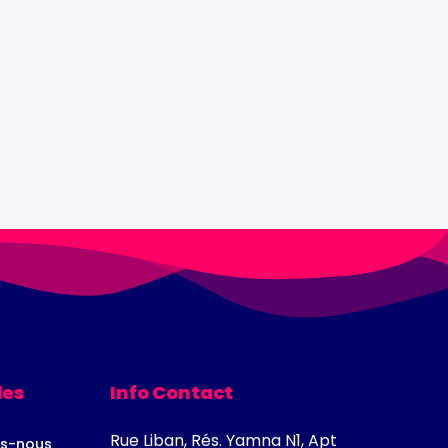
les
Info Contact
Rue Liban, Rés. Yamna N1, Apt
s-nous