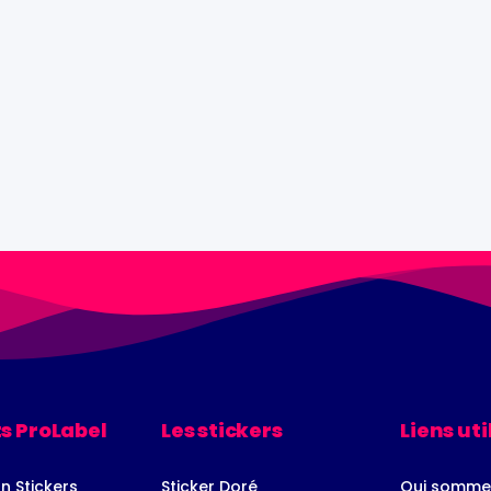
s ProLabel
Les stickers
Liens uti
n Stickers
Sticker Doré
Qui somme