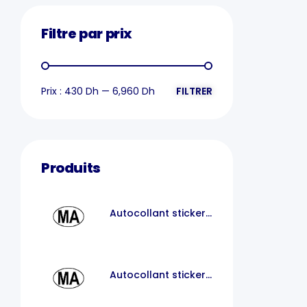
Filtre par prix
Prix :
430 Dh
—
6,960 Dh
FILTRER
Produits
Autocollant sticker
voiture MA
Autocollant sticker
code pays voiture
maroc MA