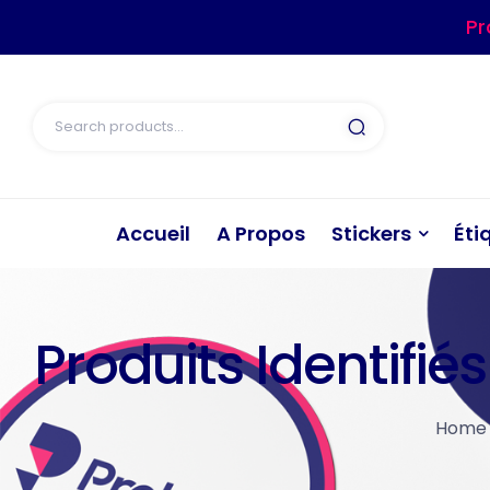
Pr
Accueil
A Propos
Stickers
Éti
Produits Identifié
Home