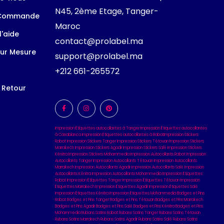
N45, 2ème Etage, Tanger-
 Commande
Maroc
l'aide
contact@prolabel.ma
ur Mesure
support@prolabel.ma
+212 661-265572
t Retour
Impression Étiquettes autocollantes à Tanger
Impression Étiquettes autocollantes
à Casablanca
Impression Étiquettes autocollantes à Rabat
Impression Stickers
Rabat
Impression Stickers Tanger
Impression Stickers Tétouan
Impression Stickers
Marrakech
Impression Stickers Agadir
Impression Stickers Salé
Impression Stickers
Kénitra
Impression Stickers Mohammedia
Impression Autocollants Rabat
Impression
Autocollants Tanger
Impression Autocollants Tétouan
Impression Autocollants
Marrakech
Impression Autocollants Agadir
Impression Autocollants Salé
Impression
Autocollants Kénitra
Impression Autocollants Mohammedia
Impression Étiquettes
Rabat
Impression Étiquettes Tanger
Impression Étiquettes Tétouan
Impression
Étiquettes Marrakech
Impression Étiquettes Agadir
Impression Étiquettes Salé
Impression Étiquettes Kénitra
Impression Étiquettes Mohammedia
Badges et Pins
Rabat
Badges et Pins Tanger
Badges et Pins Tétouan
Badges et Pins Marrakech
Badges et Pins Agadir
Badges et Pins Salé
Badges et Pins Kénitra
Badges et Pins
Mohammedia
Rubans Satins Rabat
Rubans Satins Tanger
Rubans Satins Tétouan
Rubans Satins Marrakech
Rubans Satins Agadir
Rubans Satins Salé
Rubans Satins