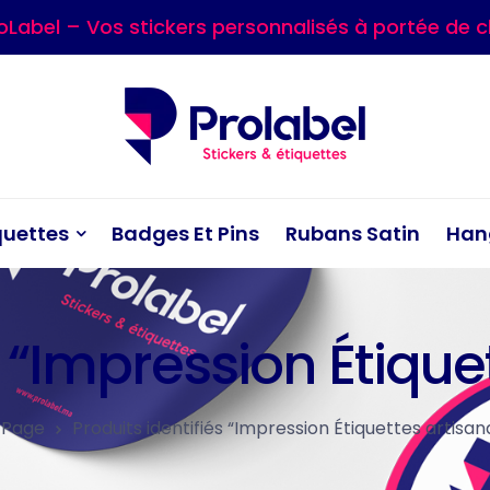
oLabel – Vos stickers personnalisés à portée de cl
quettes
Badges Et Pins
Rubans Satin
Han
s “Impression Étique
 Page
Produits identifiés “Impression Étiquettes artisan