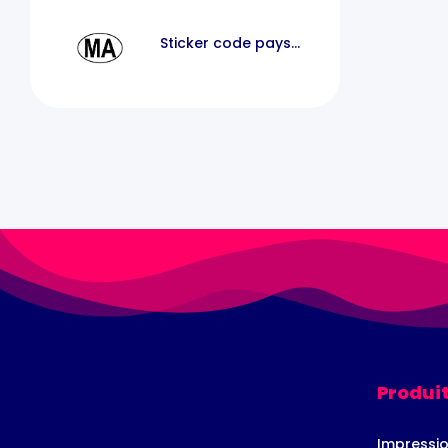
Sticker code pays
voiture maroc MA
Produit
Impressio