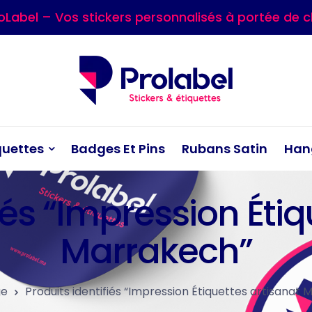
oLabel – Vos stickers personnalisés à portée de cl
quettes
Badges Et Pins
Rubans Satin
Han
iés “Impression Éti
Marrakech”
ge
Produits identifiés “Impression Étiquettes artisanat