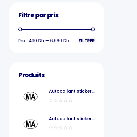
Filtre par prix
Prix :
430 Dh
—
6,960 Dh
FILTRER
Produits
Autocollant sticker
voiture MA
Autocollant sticker
code pays voiture
maroc MA