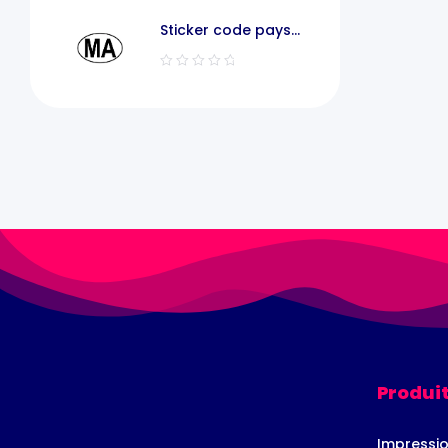
Sticker code pays
voiture maroc MA
Produit
Impressio