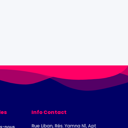
les
Info Contact
Rue Liban, Rés. Yamna N1, Apt
s-nous