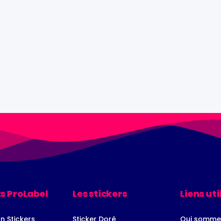
s ProLabel
Les stickers
Liens uti
n Stickers
Sticker Doré
Qui somme