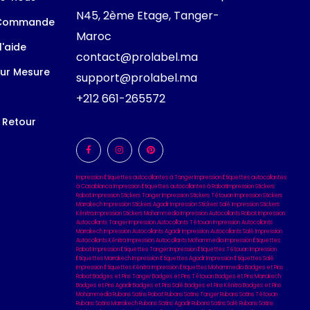
N45, 2ème Etage, Tanger-
 Commande
Maroc
l'aide
contact@prolabel.ma
ur Mesure
support@prolabel.ma
+212 661-265572
t Retour
Impression Étiquettes autocollantes à Tanger
Impression Étiquettes autocollantes
à Casablanca
Impression Étiquettes autocollantes à Rabat
Impression Stickers
Rabat
Impression Stickers Tanger
Impression Stickers Tétouan
Impression Stickers
Marrakech
Impression Stickers Agadir
Impression Stickers Salé
Impression Stickers
Kénitra
Impression Stickers Mohammedia
Impression Autocollants Rabat
Impression
Autocollants Tanger
Impression Autocollants Tétouan
Impression Autocollants
Marrakech
Impression Autocollants Agadir
Impression Autocollants Salé
Impression
Autocollants Kénitra
Impression Autocollants Mohammedia
Impression Étiquettes
Rabat
Impression Étiquettes Tanger
Impression Étiquettes Tétouan
Impression
Étiquettes Marrakech
Impression Étiquettes Agadir
Impression Étiquettes Salé
Impression Étiquettes Kénitra
Impression Étiquettes Mohammedia
Badges et Pins
Rabat
Badges et Pins Tanger
Badges et Pins Tétouan
Badges et Pins Marrakech
Badges et Pins Agadir
Badges et Pins Salé
Badges et Pins Kénitra
Badges et Pins
Mohammedia
Rubans Satins Rabat
Rubans Satins Tanger
Rubans Satins Tétouan
Rubans Satins Marrakech
Rubans Satins Agadir
Rubans Satins Salé
Rubans Satins