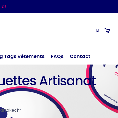
ic!
g Tags Vêtements
FAQs
Contact
quettes Artisanat
 Marrakech”