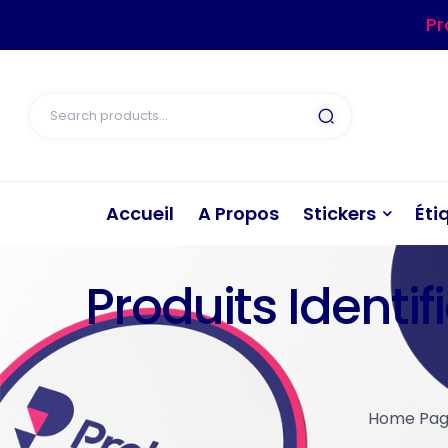
Pr
Accueil
A Propos
Stickers
Éti
Produits Identif
Home Pa