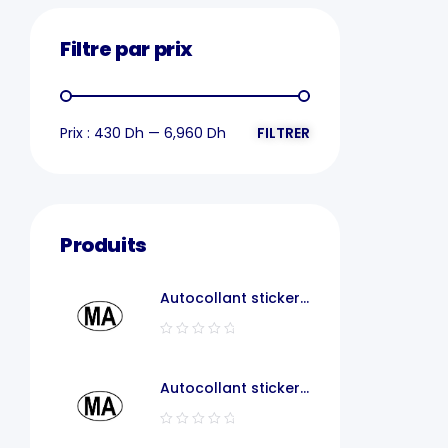
Filtre par prix
Prix :
430 Dh
—
6,960 Dh
FILTRER
Produits
Autocollant sticker
voiture MA
Autocollant sticker
code pays voiture
maroc MA