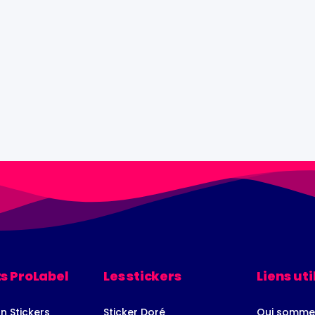
s ProLabel
Les stickers
Liens uti
n Stickers
Sticker Doré
Qui somme