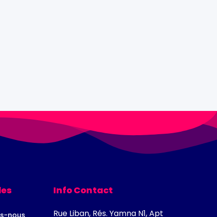
les
Info Contact
Rue Liban, Rés. Yamna N1, Apt
s-nous