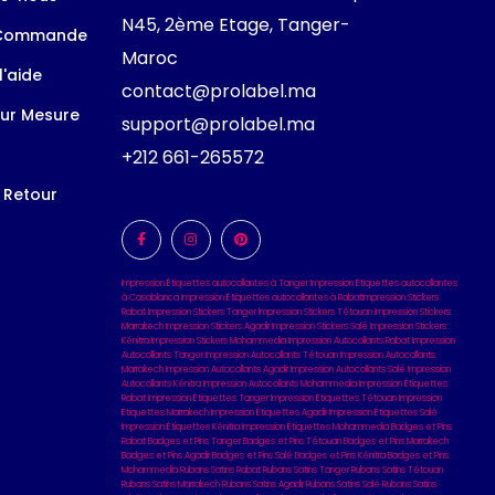
N45, 2ème Etage, Tanger-
 Commande
Maroc
l'aide
contact@prolabel.ma
ur Mesure
support@prolabel.ma
+212 661-265572
t Retour
Impression Étiquettes autocollantes à Tanger
Impression Étiquettes autocollantes
à Casablanca
Impression Étiquettes autocollantes à Rabat
Impression Stickers
Rabat
Impression Stickers Tanger
Impression Stickers Tétouan
Impression Stickers
Marrakech
Impression Stickers Agadir
Impression Stickers Salé
Impression Stickers
Kénitra
Impression Stickers Mohammedia
Impression Autocollants Rabat
Impression
Autocollants Tanger
Impression Autocollants Tétouan
Impression Autocollants
Marrakech
Impression Autocollants Agadir
Impression Autocollants Salé
Impression
Autocollants Kénitra
Impression Autocollants Mohammedia
Impression Étiquettes
Rabat
Impression Étiquettes Tanger
Impression Étiquettes Tétouan
Impression
Étiquettes Marrakech
Impression Étiquettes Agadir
Impression Étiquettes Salé
Impression Étiquettes Kénitra
Impression Étiquettes Mohammedia
Badges et Pins
Rabat
Badges et Pins Tanger
Badges et Pins Tétouan
Badges et Pins Marrakech
Badges et Pins Agadir
Badges et Pins Salé
Badges et Pins Kénitra
Badges et Pins
Mohammedia
Rubans Satins Rabat
Rubans Satins Tanger
Rubans Satins Tétouan
Rubans Satins Marrakech
Rubans Satins Agadir
Rubans Satins Salé
Rubans Satins