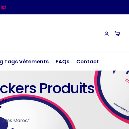
ic!
g Tags Vêtements
FAQs
Contact
ickers Produits
”
tiques Maroc”