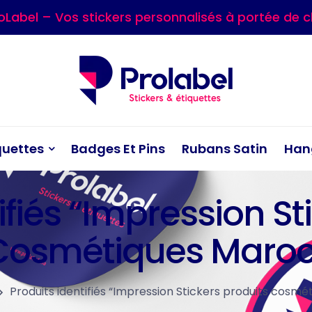
oLabel – Vos stickers personnalisés à portée de cl
quettes
Badges Et Pins
Rubans Satin
Han
ifiés “Impression St
Cosmétiques Maroc
Produits identifiés “Impression Stickers produits cosmé