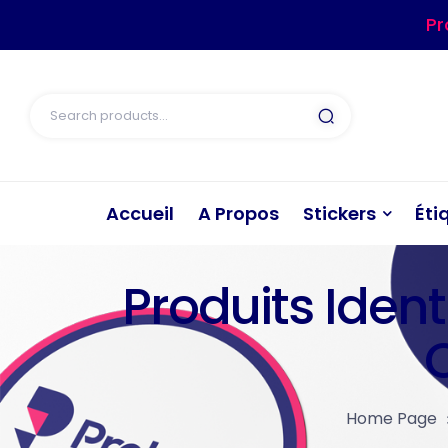
Pr
Accueil
A Propos
Stickers
Éti
Produits Ident
Home Page