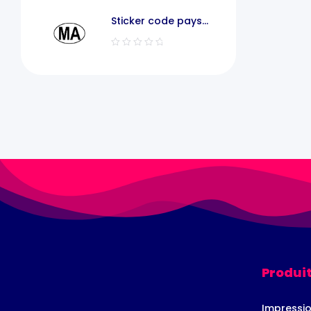
Sticker code pays
voiture maroc MA
Produit
Impressio