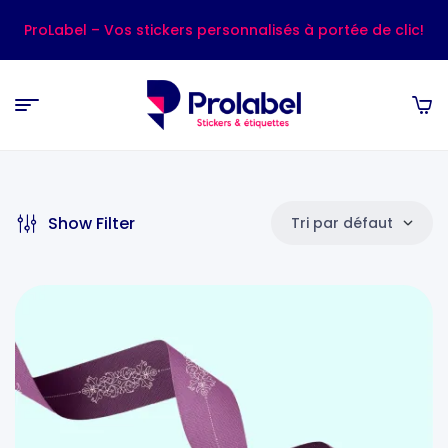
ProLabel – Vos stickers personnalisés à portée de clic!
Show Filter
Tri par défaut