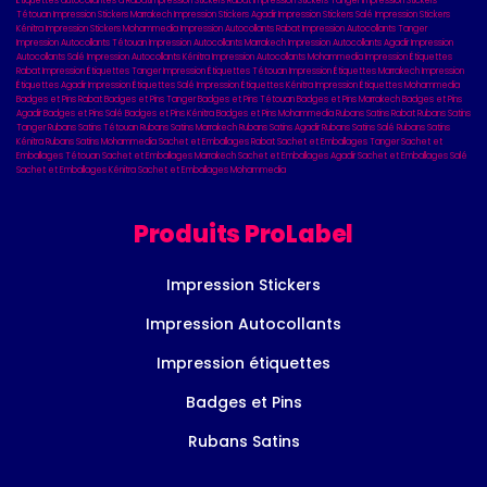
Étiquettes autocollantes à Rabat
Impression Stickers Rabat
Impression Stickers Tanger
Impression Stickers
Tétouan
Impression Stickers Marrakech
Impression Stickers Agadir
Impression Stickers Salé
Impression Stickers
Kénitra
Impression Stickers Mohammedia
Impression Autocollants Rabat
Impression Autocollants Tanger
Impression Autocollants Tétouan
Impression Autocollants Marrakech
Impression Autocollants Agadir
Impression
Autocollants Salé
Impression Autocollants Kénitra
Impression Autocollants Mohammedia
Impression Étiquettes
Rabat
Impression Étiquettes Tanger
Impression Étiquettes Tétouan
Impression Étiquettes Marrakech
Impression
Étiquettes Agadir
Impression Étiquettes Salé
Impression Étiquettes Kénitra
Impression Étiquettes Mohammedia
Badges et Pins Rabat
Badges et Pins Tanger
Badges et Pins Tétouan
Badges et Pins Marrakech
Badges et Pins
Agadir
Badges et Pins Salé
Badges et Pins Kénitra
Badges et Pins Mohammedia
Rubans Satins Rabat
Rubans Satins
Tanger
Rubans Satins Tétouan
Rubans Satins Marrakech
Rubans Satins Agadir
Rubans Satins Salé
Rubans Satins
Kénitra
Rubans Satins Mohammedia
Sachet et Emballages Rabat
Sachet et Emballages Tanger
Sachet et
Emballages Tétouan
Sachet et Emballages Marrakech
Sachet et Emballages Agadir
Sachet et Emballages Salé
Sachet et Emballages Kénitra
Sachet et Emballages Mohammedia
Produits ProLabel
Impression Stickers
Impression Autocollants
Impression étiquettes
Badges et Pins
Rubans Satins