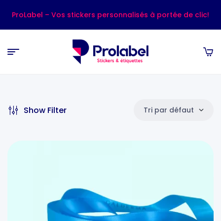
ProLabel – Vos stickers personnalisés à portée de clic!
Show Filter
Tri par défaut