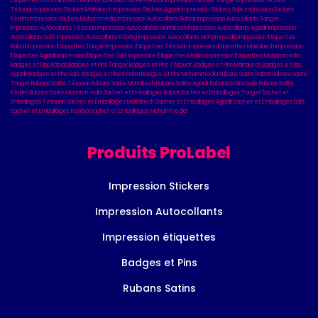
Étiquettes autocollantes à Rabat
Impression Stickers Rabat
Impression Stickers Tanger
Impression Stickers
Tétouan
Impression Stickers Marrakech
Impression Stickers Agadir
Impression Stickers Salé
Impression Stickers
Kénitra
Impression Stickers Mohammedia
Impression Autocollants Rabat
Impression Autocollants Tanger
Impression Autocollants Tétouan
Impression Autocollants Marrakech
Impression Autocollants Agadir
Impression
Autocollants Salé
Impression Autocollants Kénitra
Impression Autocollants Mohammedia
Impression Étiquettes
Rabat
Impression Étiquettes Tanger
Impression Étiquettes Tétouan
Impression Étiquettes Marrakech
Impression
Étiquettes Agadir
Impression Étiquettes Salé
Impression Étiquettes Kénitra
Impression Étiquettes Mohammedia
Badges et Pins Rabat
Badges et Pins Tanger
Badges et Pins Tétouan
Badges et Pins Marrakech
Badges et Pins
Agadir
Badges et Pins Salé
Badges et Pins Kénitra
Badges et Pins Mohammedia
Rubans Satins Rabat
Rubans Satins
Tanger
Rubans Satins Tétouan
Rubans Satins Marrakech
Rubans Satins Agadir
Rubans Satins Salé
Rubans Satins
Kénitra
Rubans Satins Mohammedia
Sachet et Emballages Rabat
Sachet et Emballages Tanger
Sachet et
Emballages Tétouan
Sachet et Emballages Marrakech
Sachet et Emballages Agadir
Sachet et Emballages Salé
Sachet et Emballages Kénitra
Sachet et Emballages Mohammedia
Produits ProLabel
Impression Stickers
Impression Autocollants
Impression étiquettes
Badges et Pins
Rubans Satins