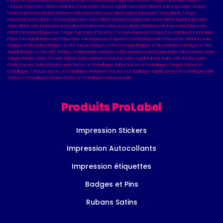
Étiquettes autocollantes à Rabat
Impression Stickers Rabat
Impression Stickers Tanger
Impression Stickers
Tétouan
Impression Stickers Marrakech
Impression Stickers Agadir
Impression Stickers Salé
Impression Stickers
Kénitra
Impression Stickers Mohammedia
Impression Autocollants Rabat
Impression Autocollants Tanger
Impression Autocollants Tétouan
Impression Autocollants Marrakech
Impression Autocollants Agadir
Impression
Autocollants Salé
Impression Autocollants Kénitra
Impression Autocollants Mohammedia
Impression Étiquettes
Rabat
Impression Étiquettes Tanger
Impression Étiquettes Tétouan
Impression Étiquettes Marrakech
Impression
Étiquettes Agadir
Impression Étiquettes Salé
Impression Étiquettes Kénitra
Impression Étiquettes Mohammedia
Badges et Pins Rabat
Badges et Pins Tanger
Badges et Pins Tétouan
Badges et Pins Marrakech
Badges et Pins
Agadir
Badges et Pins Salé
Badges et Pins Kénitra
Badges et Pins Mohammedia
Rubans Satins Rabat
Rubans Satins
Tanger
Rubans Satins Tétouan
Rubans Satins Marrakech
Rubans Satins Agadir
Rubans Satins Salé
Rubans Satins
Kénitra
Rubans Satins Mohammedia
Sachet et Emballages Rabat
Sachet et Emballages Tanger
Sachet et
Emballages Tétouan
Sachet et Emballages Marrakech
Sachet et Emballages Agadir
Sachet et Emballages Salé
Sachet et Emballages Kénitra
Sachet et Emballages Mohammedia
Produits ProLabel
Impression Stickers
Impression Autocollants
Impression étiquettes
Badges et Pins
Rubans Satins