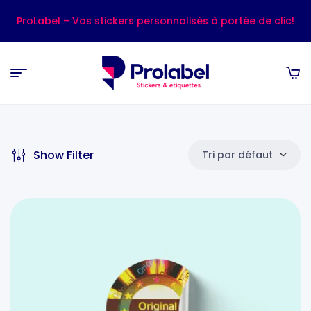
ProLabel – Vos stickers personnalisés à portée de clic!
Show Filter
Tri par défaut