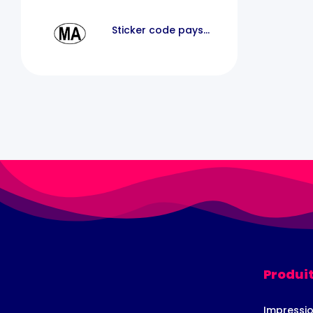
Sticker code pays
voiture maroc MA
Produit
Impressio