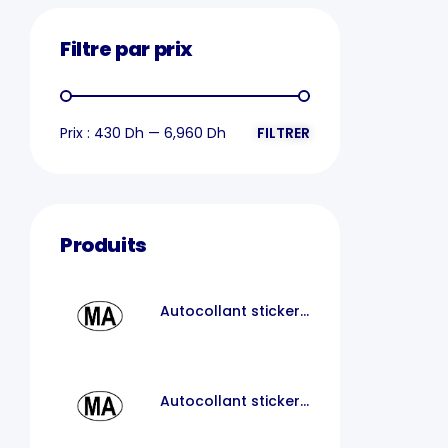
Filtre par prix
Prix :
430 Dh
—
6,960 Dh
FILTRER
Produits
Autocollant sticker
voiture MA
Autocollant sticker
code pays voiture
maroc MA