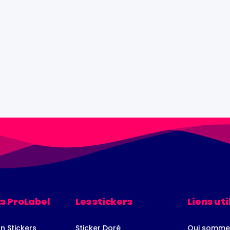
s ProLabel
Les stickers
Liens uti
n Stickers
Sticker Doré
Qui somme