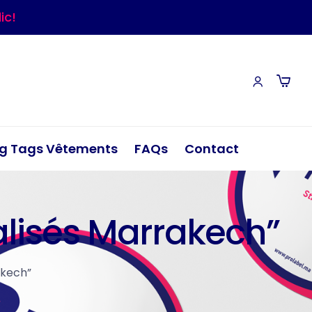
ic!
g Tags Vêtements
FAQs
Contact
nalisés Marrakech”
akech”