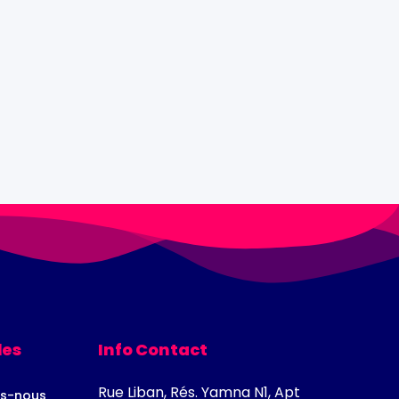
les
Info Contact
Rue Liban, Rés. Yamna N1, Apt
s-nous