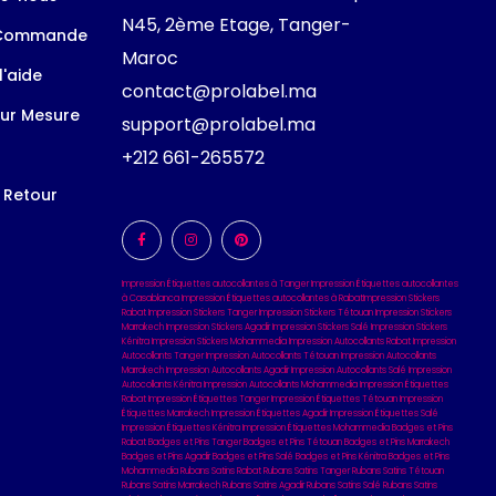
N45, 2ème Etage, Tanger-
 Commande
Maroc
l'aide
contact@prolabel.ma
ur Mesure
support@prolabel.ma
+212 661-265572
t Retour
Impression Étiquettes autocollantes à Tanger
Impression Étiquettes autocollantes
à Casablanca
Impression Étiquettes autocollantes à Rabat
Impression Stickers
Rabat
Impression Stickers Tanger
Impression Stickers Tétouan
Impression Stickers
Marrakech
Impression Stickers Agadir
Impression Stickers Salé
Impression Stickers
Kénitra
Impression Stickers Mohammedia
Impression Autocollants Rabat
Impression
Autocollants Tanger
Impression Autocollants Tétouan
Impression Autocollants
Marrakech
Impression Autocollants Agadir
Impression Autocollants Salé
Impression
Autocollants Kénitra
Impression Autocollants Mohammedia
Impression Étiquettes
Rabat
Impression Étiquettes Tanger
Impression Étiquettes Tétouan
Impression
Étiquettes Marrakech
Impression Étiquettes Agadir
Impression Étiquettes Salé
Impression Étiquettes Kénitra
Impression Étiquettes Mohammedia
Badges et Pins
Rabat
Badges et Pins Tanger
Badges et Pins Tétouan
Badges et Pins Marrakech
Badges et Pins Agadir
Badges et Pins Salé
Badges et Pins Kénitra
Badges et Pins
Mohammedia
Rubans Satins Rabat
Rubans Satins Tanger
Rubans Satins Tétouan
Rubans Satins Marrakech
Rubans Satins Agadir
Rubans Satins Salé
Rubans Satins