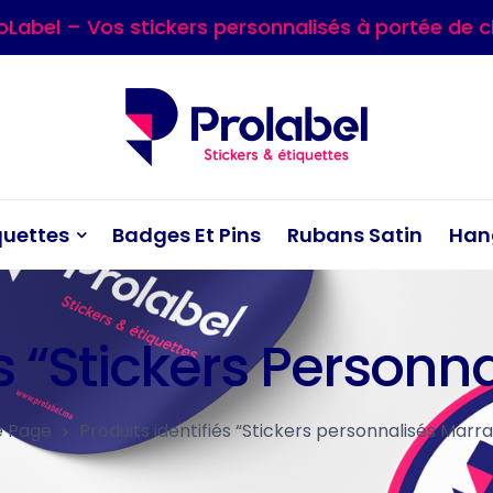
oLabel – Vos stickers personnalisés à portée de cl
quettes
Badges Et Pins
Rubans Satin
Han
és “Stickers Person
 Page
Produits identifiés “Stickers personnalisés Marr