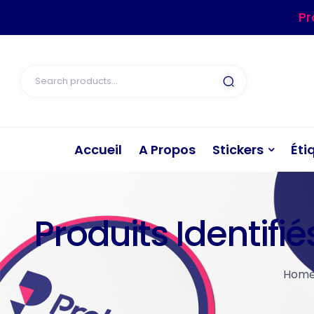
Pr
Accueil
A Propos
Stickers
Éti
Produits Identifi
Home