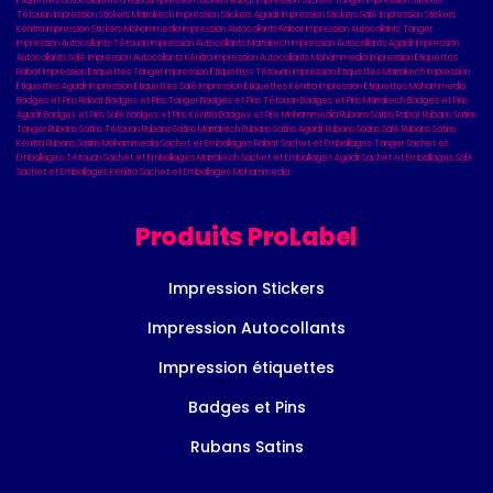
Étiquettes autocollantes à Rabat
Impression Stickers Rabat
Impression Stickers Tanger
Impression Stickers
Tétouan
Impression Stickers Marrakech
Impression Stickers Agadir
Impression Stickers Salé
Impression Stickers
Kénitra
Impression Stickers Mohammedia
Impression Autocollants Rabat
Impression Autocollants Tanger
Impression Autocollants Tétouan
Impression Autocollants Marrakech
Impression Autocollants Agadir
Impression
Autocollants Salé
Impression Autocollants Kénitra
Impression Autocollants Mohammedia
Impression Étiquettes
Rabat
Impression Étiquettes Tanger
Impression Étiquettes Tétouan
Impression Étiquettes Marrakech
Impression
Étiquettes Agadir
Impression Étiquettes Salé
Impression Étiquettes Kénitra
Impression Étiquettes Mohammedia
Badges et Pins Rabat
Badges et Pins Tanger
Badges et Pins Tétouan
Badges et Pins Marrakech
Badges et Pins
Agadir
Badges et Pins Salé
Badges et Pins Kénitra
Badges et Pins Mohammedia
Rubans Satins Rabat
Rubans Satins
Tanger
Rubans Satins Tétouan
Rubans Satins Marrakech
Rubans Satins Agadir
Rubans Satins Salé
Rubans Satins
Kénitra
Rubans Satins Mohammedia
Sachet et Emballages Rabat
Sachet et Emballages Tanger
Sachet et
Emballages Tétouan
Sachet et Emballages Marrakech
Sachet et Emballages Agadir
Sachet et Emballages Salé
Sachet et Emballages Kénitra
Sachet et Emballages Mohammedia
Produits ProLabel
Impression Stickers
Impression Autocollants
Impression étiquettes
Badges et Pins
Rubans Satins