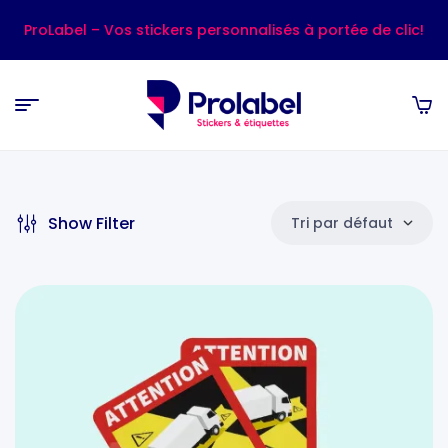
ProLabel – Vos stickers personnalisés à portée de clic!
Show Filter
Tri par défaut