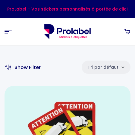
ProLabel – Vos stickers personnalisés à portée de clic!
Show Filter
Tri par défaut