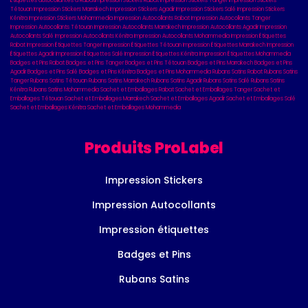
Étiquettes autocollantes à Rabat
Impression Stickers Rabat
Impression Stickers Tanger
Impression Stickers
Tétouan
Impression Stickers Marrakech
Impression Stickers Agadir
Impression Stickers Salé
Impression Stickers
Kénitra
Impression Stickers Mohammedia
Impression Autocollants Rabat
Impression Autocollants Tanger
Impression Autocollants Tétouan
Impression Autocollants Marrakech
Impression Autocollants Agadir
Impression
Autocollants Salé
Impression Autocollants Kénitra
Impression Autocollants Mohammedia
Impression Étiquettes
Rabat
Impression Étiquettes Tanger
Impression Étiquettes Tétouan
Impression Étiquettes Marrakech
Impression
Étiquettes Agadir
Impression Étiquettes Salé
Impression Étiquettes Kénitra
Impression Étiquettes Mohammedia
Badges et Pins Rabat
Badges et Pins Tanger
Badges et Pins Tétouan
Badges et Pins Marrakech
Badges et Pins
Agadir
Badges et Pins Salé
Badges et Pins Kénitra
Badges et Pins Mohammedia
Rubans Satins Rabat
Rubans Satins
Tanger
Rubans Satins Tétouan
Rubans Satins Marrakech
Rubans Satins Agadir
Rubans Satins Salé
Rubans Satins
Kénitra
Rubans Satins Mohammedia
Sachet et Emballages Rabat
Sachet et Emballages Tanger
Sachet et
Emballages Tétouan
Sachet et Emballages Marrakech
Sachet et Emballages Agadir
Sachet et Emballages Salé
Sachet et Emballages Kénitra
Sachet et Emballages Mohammedia
Produits ProLabel
Impression Stickers
Impression Autocollants
Impression étiquettes
Badges et Pins
Rubans Satins