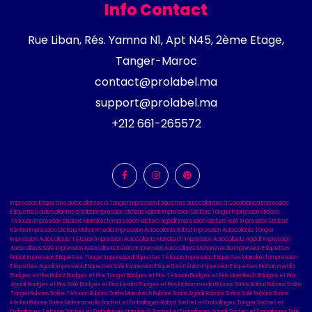
Info Contact
Rue Liban, Rés. Yamna N1, Apt N45, 2ème Etage,
Tanger-Maroc
contact@prolabel.ma
support@prolabel.ma
+212 661-265572
Impression Étiquettes autocollantes à Tanger
Impression Étiquettes autocollantes à Casablanca
Impression
Étiquettes autocollantes à Rabat
Impression Stickers Rabat
Impression Stickers Tanger
Impression Stickers
Tétouan
Impression Stickers Marrakech
Impression Stickers Agadir
Impression Stickers Salé
Impression Stickers
Kénitra
Impression Stickers Mohammedia
Impression Autocollants Rabat
Impression Autocollants Tanger
Impression Autocollants Tétouan
Impression Autocollants Marrakech
Impression Autocollants Agadir
Impression
Autocollants Salé
Impression Autocollants Kénitra
Impression Autocollants Mohammedia
Impression Étiquettes
Rabat
Impression Étiquettes Tanger
Impression Étiquettes Tétouan
Impression Étiquettes Marrakech
Impression
Étiquettes Agadir
Impression Étiquettes Salé
Impression Étiquettes Kénitra
Impression Étiquettes Mohammedia
Badges et Pins Rabat
Badges et Pins Tanger
Badges et Pins Tétouan
Badges et Pins Marrakech
Badges et Pins
Agadir
Badges et Pins Salé
Badges et Pins Kénitra
Badges et Pins Mohammedia
Rubans Satins Rabat
Rubans Satins
Tanger
Rubans Satins Tétouan
Rubans Satins Marrakech
Rubans Satins Agadir
Rubans Satins Salé
Rubans Satins
Kénitra
Rubans Satins Mohammedia
Sachet et Emballages Rabat
Sachet et Emballages Tanger
Sachet et
Emballages Tétouan
Sachet et Emballages Marrakech
Sachet et Emballages Agadir
Sachet et Emballages Salé