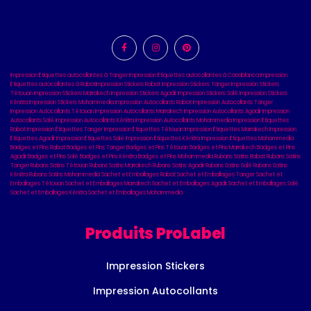
Impression Étiquettes autocollantes à Tanger
Impression Étiquettes autocollantes à Casablanca
Impression
Étiquettes autocollantes à Rabat
Impression Stickers Rabat
Impression Stickers Tanger
Impression Stickers
Tétouan
Impression Stickers Marrakech
Impression Stickers Agadir
Impression Stickers Salé
Impression Stickers
Kénitra
Impression Stickers Mohammedia
Impression Autocollants Rabat
Impression Autocollants Tanger
Impression Autocollants Tétouan
Impression Autocollants Marrakech
Impression Autocollants Agadir
Impression
Autocollants Salé
Impression Autocollants Kénitra
Impression Autocollants Mohammedia
Impression Étiquettes
Rabat
Impression Étiquettes Tanger
Impression Étiquettes Tétouan
Impression Étiquettes Marrakech
Impression
Étiquettes Agadir
Impression Étiquettes Salé
Impression Étiquettes Kénitra
Impression Étiquettes Mohammedia
Badges et Pins Rabat
Badges et Pins Tanger
Badges et Pins Tétouan
Badges et Pins Marrakech
Badges et Pins
Agadir
Badges et Pins Salé
Badges et Pins Kénitra
Badges et Pins Mohammedia
Rubans Satins Rabat
Rubans Satins
Tanger
Rubans Satins Tétouan
Rubans Satins Marrakech
Rubans Satins Agadir
Rubans Satins Salé
Rubans Satins
Kénitra
Rubans Satins Mohammedia
Sachet et Emballages Rabat
Sachet et Emballages Tanger
Sachet et
Emballages Tétouan
Sachet et Emballages Marrakech
Sachet et Emballages Agadir
Sachet et Emballages Salé
Sachet et Emballages Kénitra
Sachet et Emballages Mohammedia
Produits ProLabel
Impression Stickers
Impression Autocollants